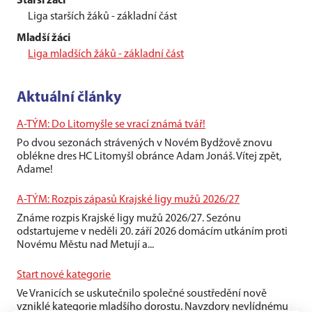
Starší žáci
Liga starších žáků - základní část
Mladší žáci
Liga mladších žáků - základní část
Aktuální články
A-TÝM: Do Litomyšle se vrací známá tvář!
Po dvou sezonách strávených v Novém Bydžově znovu
oblékne dres HC Litomyšl obránce Adam Jonáš. Vítej zpět,
Adame!
A-TÝM: Rozpis zápasů Krajské ligy mužů 2026/27
Známe rozpis Krajské ligy mužů 2026/27. Sezónu
odstartujeme v neděli 20. září 2026 domácím utkáním proti
Novému Městu nad Metují a...
Start nové kategorie
Ve Vranicích se uskutečnilo společné soustředění nově
vzniklé kategorie mladšího dorostu. Navzdory nevlídnému