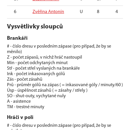
6
Zvěřina Antonín
U
8
4
Vysvětlivky sloupců
Brankáři
# - číslo dresu v posledním zápase (pro případ, že by se
měnilo)
Z - počet zápasů, v nichž hráč nastoupil
Min - počet odchytaných minut
Stř - počet střel vyslaných na brankáře
Ink - počet inkasovaných gólů
Zás - počet zásahů
Prů - průměr gólů na zápas ( = inkasované góly / minuty/60 )
Úsp - úspěšnost zásahů ( = zásahy / střely )
SO - shut-outy, vychytané nuly
A - asistence
TM - trestné minuty
Hráči v poli
# - číslo dresu v posledním zápase (pro případ, že by se