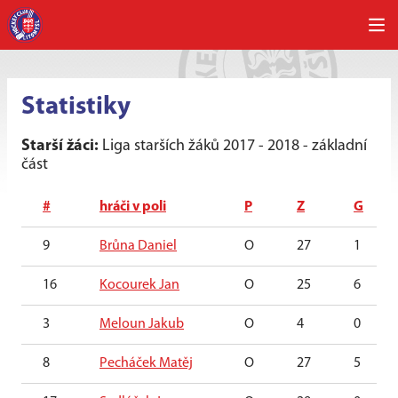
Statistiky
Starší žáci:
Liga starších žáků 2017 - 2018 - základní
část
#
hráči v poli
P
Z
G
9
Brůna Daniel
O
27
1
16
Kocourek Jan
O
25
6
3
Meloun Jakub
O
4
0
8
Pecháček Matěj
O
27
5