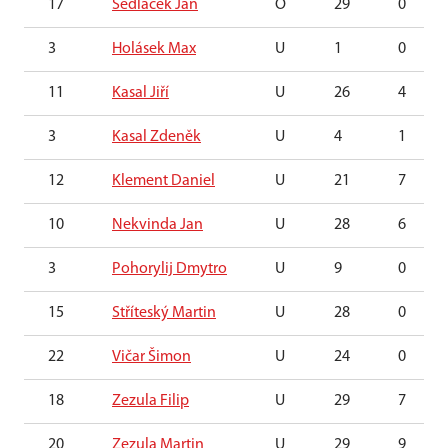
17
Sedláček Jan
O
29
0
3
Holásek Max
U
1
0
11
Kasal Jiří
U
26
4
3
Kasal Zdeněk
U
4
1
12
Klement Daniel
U
21
7
10
Nekvinda Jan
U
28
6
3
Pohorylij Dmytro
U
9
0
15
Stříteský Martin
U
28
0
22
Vičar Šimon
U
24
0
18
Zezula Filip
U
29
7
20
Zezula Martin
U
29
9