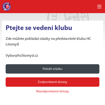
Ptejte se vedení klubu
Zde můžete pokládat otázky na představitele klubu HC
Litomyšl
Vybor@hclitomysl.cz
Položit otázku
Zodpovězené dotazy
Nezodpovězené dotazy