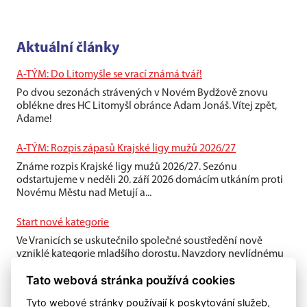
Aktuální články
A-TÝM: Do Litomyšle se vrací známá tvář!
Po dvou sezonách strávených v Novém Bydžově znovu
oblékne dres HC Litomyšl obránce Adam Jonáš. Vítej zpět,
Adame!
A-TÝM: Rozpis zápasů Krajské ligy mužů 2026/27
Známe rozpis Krajské ligy mužů 2026/27. Sezónu
odstartujeme v neděli 20. září 2026 domácím utkáním proti
Novému Městu nad Metují a...
Start nové kategorie
Ve Vranicích se uskutečnilo společné soustředění nově
vzniklé kategorie mladšího dorostu. Navzdory nevlídnému
počasí si kluci víkend...
Tato webová stránka používá cookies
Tyto webové stránky používají k poskytování služeb,