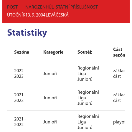
POST
NAROZEN
HŮL
STÁTNÍ PŘÍSLUŠNOST
ÚTOČNÍK
13. 9. 2004
LEVÁ
ČESKÁ
Statistiky
Část
Sezóna
Kategorie
Soutěž
sezóny
Regionální
2022 -
základní
Junioři
Liga
2023
část
Juniorů
Regionální
2021 -
základní
Junioři
Liga
2022
část
Juniorů
Regionální
2021 -
Junioři
Liga
playoff
2022
Juniorů