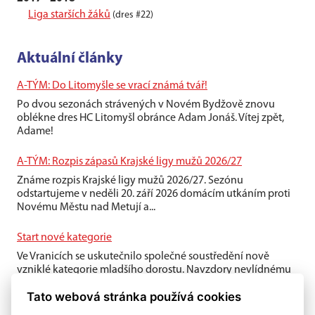
Liga starších žáků
(dres #22)
Aktuální články
A-TÝM: Do Litomyšle se vrací známá tvář!
Po dvou sezonách strávených v Novém Bydžově znovu
oblékne dres HC Litomyšl obránce Adam Jonáš. Vítej zpět,
Adame!
A-TÝM: Rozpis zápasů Krajské ligy mužů 2026/27
Známe rozpis Krajské ligy mužů 2026/27. Sezónu
odstartujeme v neděli 20. září 2026 domácím utkáním proti
Novému Městu nad Metují a...
Start nové kategorie
Ve Vranicích se uskutečnilo společné soustředění nově
vzniklé kategorie mladšího dorostu. Navzdory nevlídnému
počasí si kluci víkend...
Tato webová stránka používá cookies