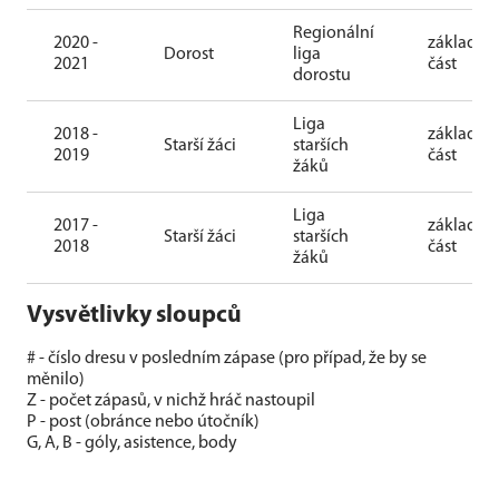
Regionální
2020 -
základní
Dorost
liga
2021
část
dorostu
Liga
2018 -
základní
Starší žáci
starších
2019
část
žáků
Liga
2017 -
základní
Starší žáci
starších
2018
část
žáků
Vysvětlivky sloupců
# - číslo dresu v posledním zápase (pro případ, že by se
měnilo)
Z - počet zápasů, v nichž hráč nastoupil
P - post (obránce nebo útočník)
G, A, B - góly, asistence, body