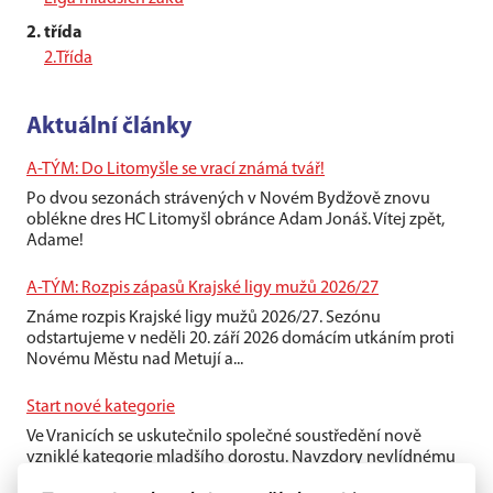
2. třída
2.Třída
Aktuální články
A-TÝM: Do Litomyšle se vrací známá tvář!
Po dvou sezonách strávených v Novém Bydžově znovu
oblékne dres HC Litomyšl obránce Adam Jonáš. Vítej zpět,
Adame!
A-TÝM: Rozpis zápasů Krajské ligy mužů 2026/27
Známe rozpis Krajské ligy mužů 2026/27. Sezónu
odstartujeme v neděli 20. září 2026 domácím utkáním proti
Novému Městu nad Metují a...
Start nové kategorie
Ve Vranicích se uskutečnilo společné soustředění nově
vzniklé kategorie mladšího dorostu. Navzdory nevlídnému
počasí si kluci víkend...