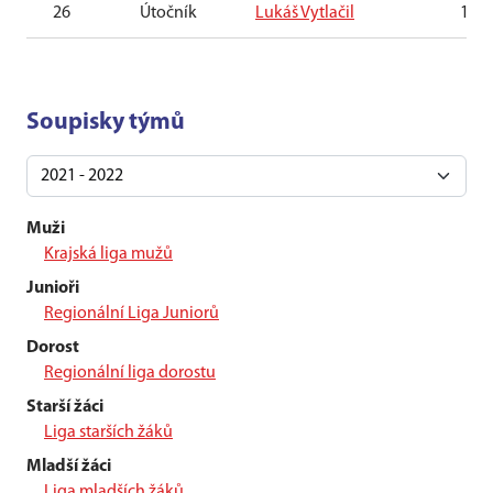
26
Útočník
Lukáš Vytlačil
17. 
Soupisky týmů
Muži
Krajská liga mužů
Junioři
Regionální Liga Juniorů
Dorost
Regionální liga dorostu
Starší žáci
Liga starších žáků
Mladší žáci
Liga mladších žáků