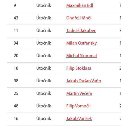
9
Útočník
Maxmilián Edl
18. 
43
Útočník
Ondřej Háněl
17. 
11
Útočník
Tadeáš Jakubec
3. 2.
94
Útočník
Milan Ostřanský
199
20
Útočník
Michal Skoumal
18. 
18
Útočník
Filip Stoklasa
25. 
98
Útočník
Jakub Dušan Vaňo
15. 
25
Útočník
Martin Večeřa
1. 2.
48
Útočník
Filip Vomočil
29. 
16
Útočník
Jakub Voříšek
22. 