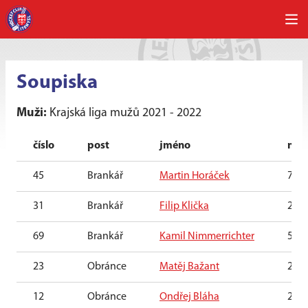
Soupiska
Muži:
Krajská liga mužů 2021 - 2022
číslo
post
jméno
nar
45
Brankář
Martin Horáček
7. 8.
31
Brankář
Filip Klička
21. 
69
Brankář
Kamil Nimmerrichter
5. 6.
23
Obránce
Matěj Bažant
27. 
12
Obránce
Ondřej Bláha
22. 