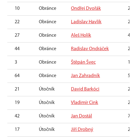
10
Obránce
Ondřej Dvořák
22. 
22
Obránce
Ladislav Havlík
21. 
27
Obránce
Aleš Holík
4. 6.
44
Obránce
Radislav Ondráček
23. 
3
Obránce
Štěpán Švec
18. 
64
Obránce
Jan Zahradník
5. 4.
21
Útočník
David Barkóci
24. 
19
Útočník
Vladimír Cink
23. 
42
Útočník
Jan Dostál
7. 1
17
Útočník
Jiří Drobný
20. 