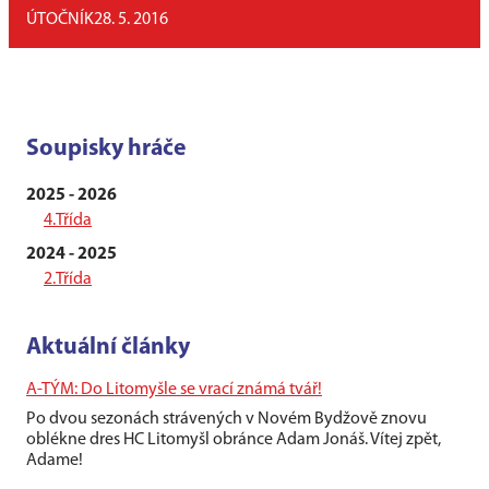
ÚTOČNÍK
28. 5. 2016
Soupisky hráče
2025 - 2026
4.Třída
2024 - 2025
2.Třída
Aktuální články
A-TÝM: Do Litomyšle se vrací známá tvář!
Po dvou sezonách strávených v Novém Bydžově znovu
oblékne dres HC Litomyšl obránce Adam Jonáš. Vítej zpět,
Adame!