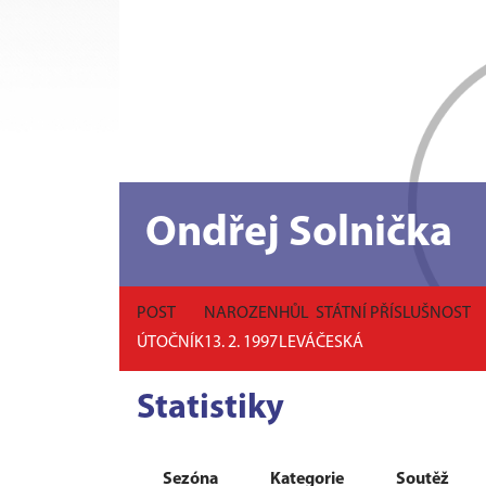
Ondřej Solnička
POST
NAROZEN
HŮL
STÁTNÍ PŘÍSLUŠNOST
ÚTOČNÍK
13. 2. 1997
LEVÁ
ČESKÁ
Statistiky
Sezóna
Kategorie
Soutěž