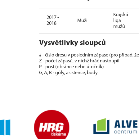
Krajská
2017 -
Muži
liga
2018
mužů
Vysvětlivky sloupců
# - číslo dresu v posledním zápase (pro případ, ž
Z - počet zápasů, v nichž hráč nastoupil
P - post (obránce nebo útočník)
G, A, B - góly, asistence, body