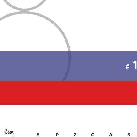
#
Část
#
P
Z
G
A
B