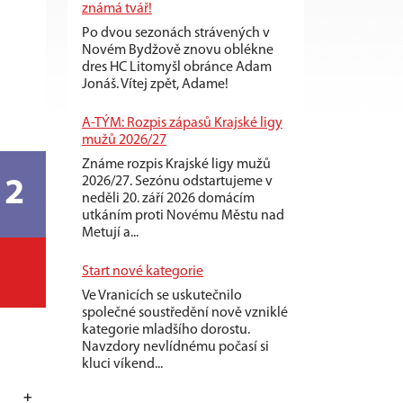
známá tvář!
Po dvou sezonách strávených v
Novém Bydžově znovu oblékne
dres HC Litomyšl obránce Adam
Jonáš. Vítej zpět, Adame!
A-TÝM: Rozpis zápasů Krajské ligy
mužů 2026/27
Známe rozpis Krajské ligy mužů
2026/27. Sezónu odstartujeme v
12
neděli 20. září 2026 domácím
utkáním proti Novému Městu nad
Metují a...
Start nové kategorie
Ve Vranicích se uskutečnilo
společné soustředění nově vzniklé
kategorie mladšího dorostu.
Navzdory nevlídnému počasí si
kluci víkend...
+
-
+/-
TM