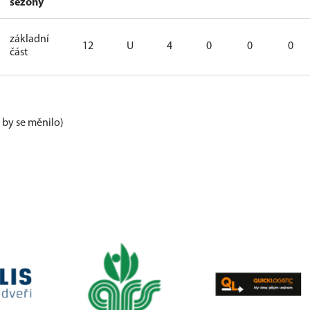
sezóny
základní
12
U
4
0
0
0
část
e by se měnilo)