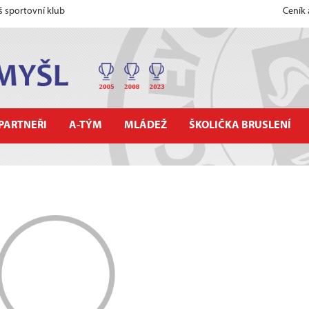
š sportovní klub
Ceník
PARTNEŘI
A-TÝM
MLÁDEŽ
ŠKOLIČKA BRUSLENÍ