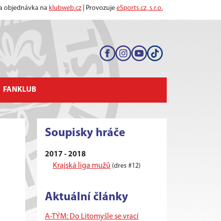
 a objednávka na
klubweb.cz
| Provozuje
eSports.cz, s.r.o.
FANKLUB
Soupisky hráče
2017 - 2018
Krajská liga mužů
(dres #12)
Aktuální články
A-TÝM: Do Litomyšle se vrací