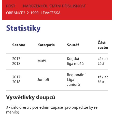
POST
NAROZEN
HŮL
STÁTNÍ PŘÍSLUŠNOST
OBRÁNCE
2. 2. 1999
LEVÁ
ČESKÁ
Statistiky
Část
Sezóna
Kategorie
Soutěž
sezóny
2017 -
Krajská
základní
Muži
2018
liga mužů
část
Regionální
2017 -
základní
Junioři
Liga
2018
část
Juniorů
Vysvětlivky sloupců
# - číslo dresu v posledním zápase (pro případ, že by se
měnilo)