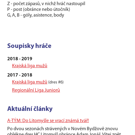
Z - počet zápasů, v nichž hráč nastoupil
P - post (obránce nebo útočník)
G, A, B - góly, asistence, body
Soupisky hráče
2018 - 2019
Krajská liga mužů
2017 - 2018
Krajská liga mužů
(dres #6)
Regionální Liga Juniorů
Aktuální články
A-TÝM: Do Litomyšle se vrací známá tvář!
Po dvou sezonách strávených v Novém Bydžově znovu
oblékne dres HC Litomyšl obránce Adam Jonáš. Vítej zpět,