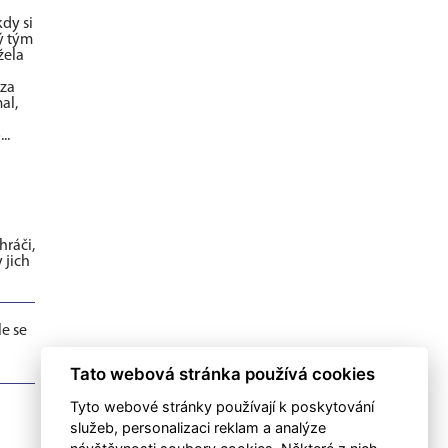
dy si
ý tým
žela
oza
al,
..
hráči,
 jich
e se
Tato webová stránka používá cookies
Tyto webové stránky používají k poskytování
služeb, personalizaci reklam a analýze