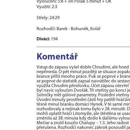
Vyloučení: 5:8 + Jiří Polák 5 minut + OK
Využití: 2:3
Střely: 24:29
Rozhodčí: Barek - Bohuněk, Kolář
Diváci:
194
Komentář
Vstup do zápasu vyšel dobře Chrudimi, ale hned v
nepřinesla. O pět minut později se situace zopak
brance příliš mnoho práce. Puk se poprvé v bráně
se poprvé do statistik zapsal navrátilec do sestav
využila Chrudim přesilovku. Účet zápasu otevřel P
byl navíc vyloučen Dvořák. Tři vteřiny po konci je
Solničky měl gólové parametry. Poslední vteřiny 
Úvodní minuty prostřední části hry patřili hráčům
těsně minul branku domácí Hynek. V té samé minu
rozhodovaly a nejinak tomu bylo v 28. minutě. Do 
mohli oplatit hráči Litomyšle, ale štěstěna se usa
změnila až 38. minuta kdy došlo k dalšímu vylouče
Mečiar a zrušil kouzlo Chalupy – 1:3. Jeho radost
přerušena. Rozhodčí nakonec zákrok posoudil ja