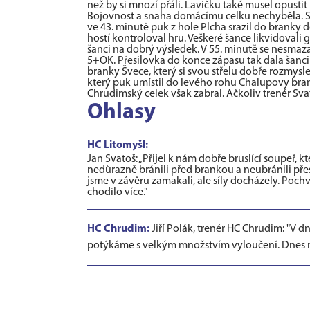
než by si mnozí přáli. Lavičku také musel opustit 
Bojovnost a snaha domácímu celku nechyběla. Sn
ve 43. minutě puk z hole Plcha srazil do branky 
hostí kontroloval hru. Veškeré šance likvidovali 
šanci na dobrý výsledek. V 55. minutě se nesmaza
5+OK. Přesilovka do konce zápasu tak dala šanci 
branky Švece, který si svou střelu dobře rozmyslel
který puk umístil do levého rohu Chalupovy brank
Chrudimský celek však zabral. Ačkoliv trenér Svat
Ohlasy
HC Litomyšl:
Jan Svatoš: „Přijel k nám dobře bruslící soupeř, 
nedůrazně bránili před brankou a neubránili přesi
jsme v závěru zamakali, ale síly docházely. Poch
chodilo více."
HC Chrudim:
Jiří Polák, trenér HC Chrudim: "V 
potýkáme s velkým množstvím vyloučení. Dnes mů