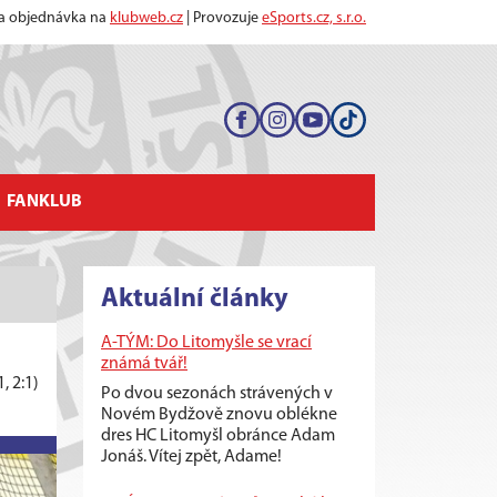
 a objednávka na
klubweb.cz
| Provozuje
eSports.cz, s.r.o.
FANKLUB
Aktuální články
A-TÝM: Do Litomyšle se vrací
známá tvář!
1, 2:1)
Po dvou sezonách strávených v
Novém Bydžově znovu oblékne
dres HC Litomyšl obránce Adam
Jonáš. Vítej zpět, Adame!