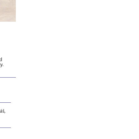
od
y.
áš,