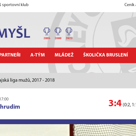
š sportovní klub
Ceník
PARTNEŘI
A-TÝM
MLÁDEŽ
ŠKOLIČKA BRUSLENÍ
ajská liga mužů, 2017 - 2018
17:00
3:4
(0:2, 1:
Chrudim