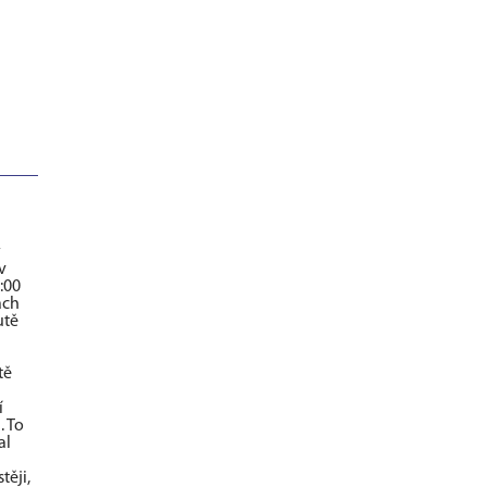
y
v
:00
ách
utě
tě
í
. To
al
těji,