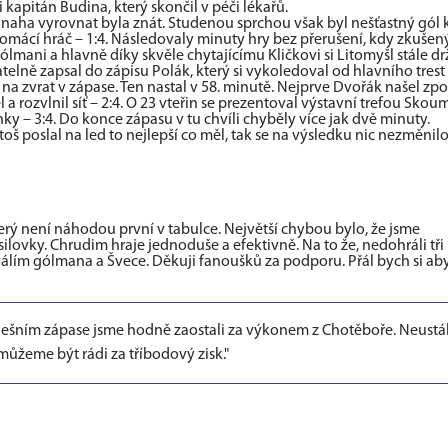
i kapitán Budina, který skončil v péči lékařů.
aha vyrovnat byla znát. Studenou sprchou však byl nešťastný gól k
domácí hráč – 1:4. Následovaly minuty hry bez přerušení, kdy zkušen
gólmani a hlavně díky skvěle chytajícímu Kličkovi si Litomyšl stále dr
telně zapsal do zápisu Polák, který si vykoledoval od hlavního trest
na zvrat v zápase. Ten nastal v 58. minutě. Nejprve Dvořák našel zp
 a rozvlnil síť – 2:4. O 23 vteřin se prezentoval výstavní trefou Skoum
y – 3:4. Do konce zápasu v tu chvíli chyběly více jak dvě minuty.
oš poslal na led to nejlepší co měl, tak se na výsledku nic nezměnilo.
který není náhodou první v tabulce. Největší chybou bylo, že jsme
lovky. Chrudim hraje jednoduše a efektivně. Na to že, nedohráli tři 
válím gólmana a Švece. Děkuji fanoušků za podporu. Přál bych si aby
dnešním zápase jsme hodně zaostali za výkonem z Chotěboře. Neustál
žeme být rádi za tříbodový zisk."