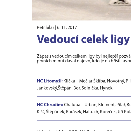
Petr Šilar |
6. 11. 2017
Vedoucí celek ligy
Zápas s vedoucím celkem ligy byl nejlepší pozvá
prvních minut dával najevo, kdo je na hřišti favori
HC Litomyšl:
Klička – Mečiar Šklíba, Novotný, Pi
Jankovský,Štěpán, Bor, Solnička, Hynek
HC Chrudim:
Chalupa – Urban, Klement, Pilař, B
Kišš, Štěpánek, Karásek, Haltuch, Koreček, Jiří Po