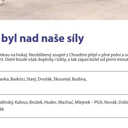
 byl nad naše síly
nkou na hokej. Neoblíbený soupeř z Chrudimi přijel v plné polní a 
t. Ostré brusle však doplnily i lokty, a tak zápas bolel od první minut
lavka, Barkóci, Starý, Dvořák, Skoumal, Budina,
udínský, Kalous, Brožek, Hudec, Machač, Mlejnek – Plch, Novák, Dobi
lák