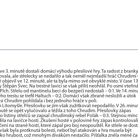
e 3. minutě dostali domácí výhodu přesilové hry. Ta radost z brank
ovala, ale střelecky se nedařilo a tak neměl nejmladší hráč Chrudimi 
 objevil ve 12. minutě, ale ta byla mimo své obvyklé místo. V čase 13
y Štěpán Švec. Na trestné lavici se však příliš neohřál. Po osmi vteřin
lch. Střelu od mantinelu beci do bezpečí nedostali – 0:1. Ve 14. min
ho trestu se trefil Haltuch – 0:2. Domácí však zbraně nesložili a útok
si Chrudim pohlídala i bez jednoho hráče v poli.
 Litomyšle. Přesilovku se jim však zužitkovat nepodařilo. V 26. minu
tě se opět vylučovalo a těžila z toho Chrudim. Přesilovky zápas
listiny střelců se zapsal chrudimský rebel Polák – 0:3. Stejnou minc
dila na lavičce hostí. Zkušení hosté v polovině hry zápas kontrolovali
ní na straně hostí, které zápal pro boj neopouštěl. Ke střele se dost
 však byla protknutá bolestí, neboť byl atakován a hra musela být
ko hrubost, což mnohým divákům nestačilo. Píšťalka zněla méně čas