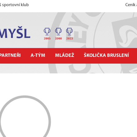
š sportovní klub
Ceník
PARTNEŘI
A-TÝM
MLÁDEŽ
ŠKOLIČKA BRUSLENÍ