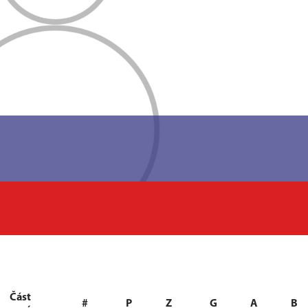
Část
#
P
Z
G
A
B