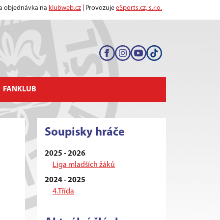
 a objednávka na
klubweb.cz
| Provozuje
eSports.cz, s.r.o.
FANKLUB
Soupisky hráče
2025 - 2026
Liga mladších žáků
2024 - 2025
4.Třída