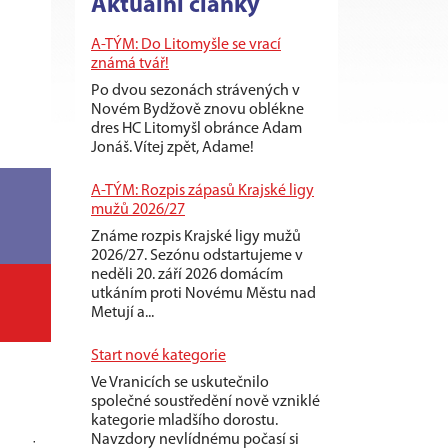
Aktuální články
A-TÝM: Do Litomyšle se vrací
známá tvář!
Po dvou sezonách strávených v
Novém Bydžově znovu oblékne
dres HC Litomyšl obránce Adam
Jonáš. Vítej zpět, Adame!
A-TÝM: Rozpis zápasů Krajské ligy
mužů 2026/27
Známe rozpis Krajské ligy mužů
2026/27. Sezónu odstartujeme v
neděli 20. září 2026 domácím
utkáním proti Novému Městu nad
Metují a...
Start nové kategorie
Ve Vranicích se uskutečnilo
společné soustředění nově vzniklé
kategorie mladšího dorostu.
Navzdory nevlídnému počasí si
+
-
+/-
TM