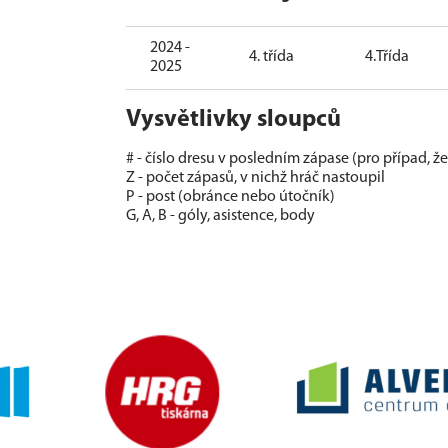
2024 -
4. třída
4.Třída
2025
Vysvětlivky sloupců
# - číslo dresu v posledním zápase (pro případ, ž
Z - počet zápasů, v nichž hráč nastoupil
P - post (obránce nebo útočník)
G, A, B - góly, asistence, body