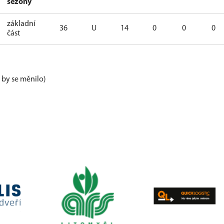
sezóny
základní
36
U
14
0
0
0
část
e by se měnilo)