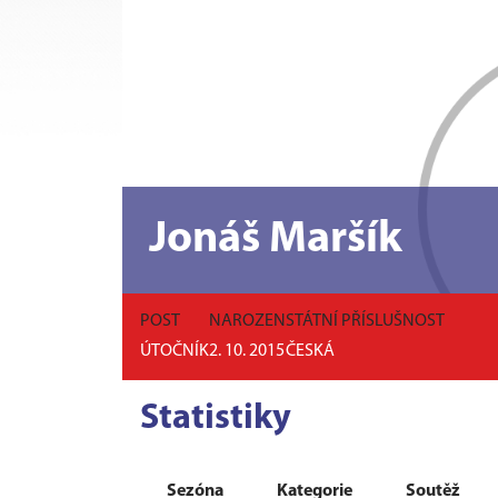
Jonáš Maršík
POST
NAROZEN
STÁTNÍ PŘÍSLUŠNOST
ÚTOČNÍK
2. 10. 2015
ČESKÁ
Statistiky
Sezóna
Kategorie
Soutěž