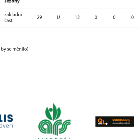
sezóny
základní
29
U
12
0
0
0
část
e by se měnilo)