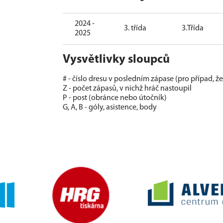
2024 -
3. třída
3.Třída
2025
Vysvětlivky sloupců
# - číslo dresu v posledním zápase (pro případ, ž
Z - počet zápasů, v nichž hráč nastoupil
P - post (obránce nebo útočník)
G, A, B - góly, asistence, body