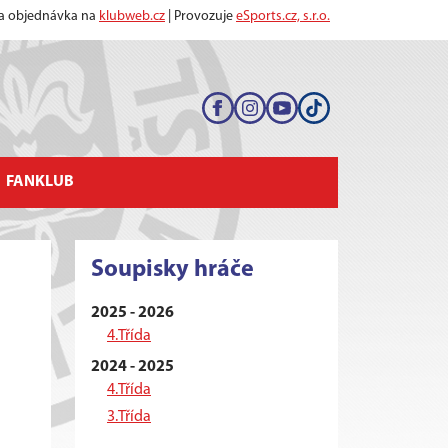
 a objednávka na
klubweb.cz
| Provozuje
eSports.cz, s.r.o.
FANKLUB
Soupisky hráče
2025 - 2026
4.Třída
2024 - 2025
4.Třída
3.Třída