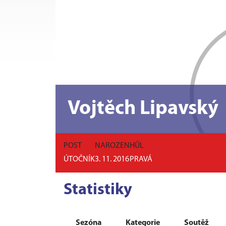
Vojtěch Lipavský
POST
NAROZEN
HŮL
ÚTOČNÍK
3. 11. 2016
PRAVÁ
Statistiky
Sezóna
Kategorie
Soutěž