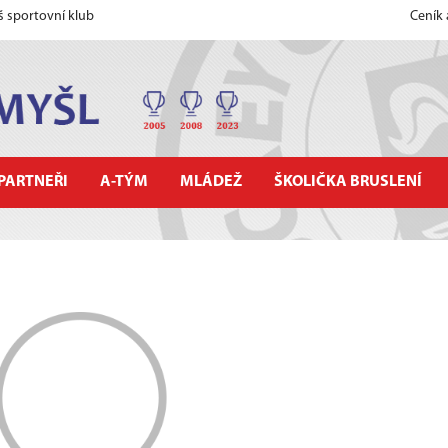
š sportovní klub
Ceník
PARTNEŘI
A-TÝM
MLÁDEŽ
ŠKOLIČKA BRUSLENÍ