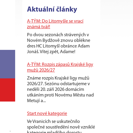
Aktuální články
A-TÝM: Do Litomyšle se vrací
známá tvář!
Po dvou sezonách strávených v
Novém Bydžově znovu oblékne
dres HC Litomyšl obránce Adam
Jonáš. Vítej zpět, Adame!
A-TÝM: Rozpis zápasů Krajské ligy
mužů 2026/27
Známe rozpis Krajské ligy mužů
2026/27. Sezónu odstartujeme v
neděli 20. září 2026 domácím
utkáním proti Novému Městu nad
Metují a...
Start nové kategorie
Ve Vranicích se uskutečnilo
společné soustředění nově vzniklé
+
-
+/-
TM
kategorie mladšího dorostu.