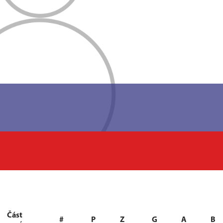
Část
#
P
Z
G
A
B