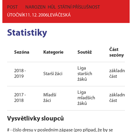
POST
NAROZEN
HŮL
STÁTNÍ PŘÍSLUŠNOST
ÚTOČNÍK
11. 12. 2006
LEVÁ
ČESKÁ
Statistiky
Část
Sezóna
Kategorie
Soutěž
sezóny
Liga
2018 -
základní
Starší žáci
starších
2019
část
žáků
Liga
2017 -
Mladší
základní
mladších
2018
žáci
část
žáků
Vysvětlivky sloupců
# - číslo dresu v posledním zápase (pro případ, že by se