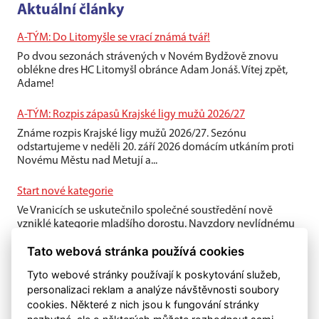
Aktuální články
A-TÝM: Do Litomyšle se vrací známá tvář!
Po dvou sezonách strávených v Novém Bydžově znovu
oblékne dres HC Litomyšl obránce Adam Jonáš. Vítej zpět,
Adame!
A-TÝM: Rozpis zápasů Krajské ligy mužů 2026/27
Známe rozpis Krajské ligy mužů 2026/27. Sezónu
odstartujeme v neděli 20. září 2026 domácím utkáním proti
Novému Městu nad Metují a...
Start nové kategorie
Ve Vranicích se uskutečnilo společné soustředění nově
vzniklé kategorie mladšího dorostu. Navzdory nevlídnému
počasí si kluci víkend...
Tato webová stránka používá cookies
Tyto webové stránky používají k poskytování služeb,
personalizaci reklam a analýze návštěvnosti soubory
cookies. Některé z nich jsou k fungování stránky