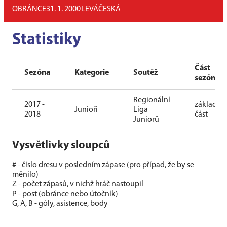
OBRÁNCE
31. 1. 2000
LEVÁ
ČESKÁ
Statistiky
Část
Sezóna
Kategorie
Soutěž
sezóny
Regionální
2017 -
základní
Junioři
Liga
2018
část
Juniorů
Vysvětlivky sloupců
# - číslo dresu v posledním zápase (pro případ, že by se
měnilo)
Z - počet zápasů, v nichž hráč nastoupil
P - post (obránce nebo útočník)
G, A, B - góly, asistence, body