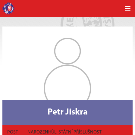
Petr Jiskra
POST
NAROZEN
HŮL
STÁTNÍ PŘÍSLUŠNOST