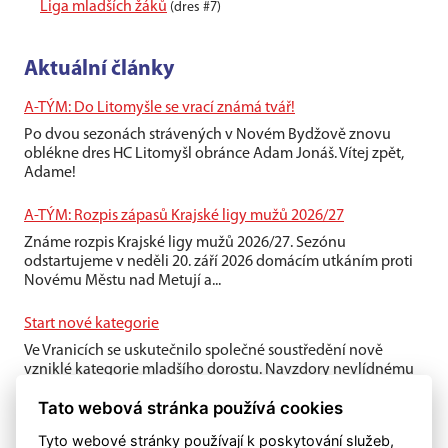
Liga mladších žáků
(dres #7)
Aktuální články
A-TÝM: Do Litomyšle se vrací známá tvář!
Po dvou sezonách strávených v Novém Bydžově znovu
oblékne dres HC Litomyšl obránce Adam Jonáš. Vítej zpět,
Adame!
A-TÝM: Rozpis zápasů Krajské ligy mužů 2026/27
Známe rozpis Krajské ligy mužů 2026/27. Sezónu
odstartujeme v neděli 20. září 2026 domácím utkáním proti
Novému Městu nad Metují a...
Start nové kategorie
Ve Vranicích se uskutečnilo společné soustředění nově
vzniklé kategorie mladšího dorostu. Navzdory nevlídnému
počasí si kluci víkend...
Tato webová stránka používá cookies
Tyto webové stránky používají k poskytování služeb,