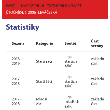
POST
NAROZEN
HŮL
STÁTNÍ PŘÍSLUŠNOST
ÚTOČNÍK
4. 6. 2006
LEVÁ
ČESKÁ
Statistiky
Část
Sezóna
Kategorie
Soutěž
sezóny
Liga
2018 -
základní
Starší žáci
starších
2019
část
žáků
Liga
2017 -
základní
Starší žáci
starších
2018
část
žáků
Liga
2017 -
Mladší
základní
mladších
2018
žáci
část
žáků