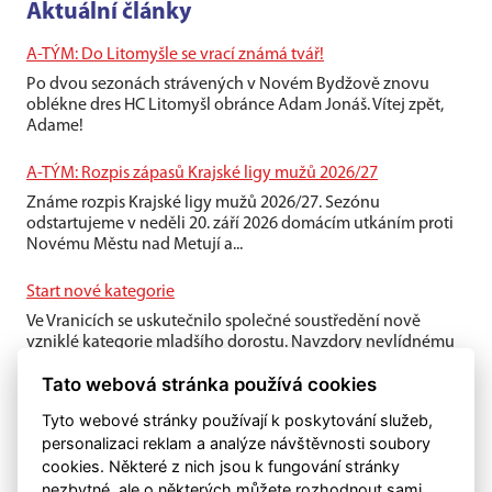
Aktuální články
A-TÝM: Do Litomyšle se vrací známá tvář!
Po dvou sezonách strávených v Novém Bydžově znovu
oblékne dres HC Litomyšl obránce Adam Jonáš. Vítej zpět,
Adame!
A-TÝM: Rozpis zápasů Krajské ligy mužů 2026/27
Známe rozpis Krajské ligy mužů 2026/27. Sezónu
odstartujeme v neděli 20. září 2026 domácím utkáním proti
Novému Městu nad Metují a...
Start nové kategorie
Ve Vranicích se uskutečnilo společné soustředění nově
vzniklé kategorie mladšího dorostu. Navzdory nevlídnému
počasí si kluci víkend...
Tato webová stránka používá cookies
Tyto webové stránky používají k poskytování služeb,
personalizaci reklam a analýze návštěvnosti soubory
cookies. Některé z nich jsou k fungování stránky
nezbytné, ale o některých můžete rozhodnout sami.