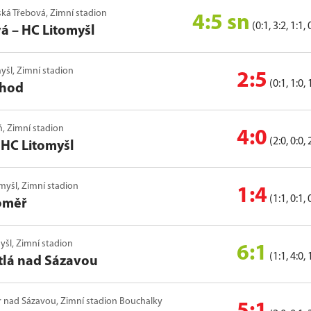
eská Třebová, Zimní stadion
4:5 sn
(0:1, 3:2, 1:1, 
vá
–
HC Litomyšl
myšl, Zimní stadion
2:5
(0:1, 1:0, 
chod
ň, Zimní stadion
4:0
(2:0, 0:0, 
–
HC Litomyšl
omyšl, Zimní stadion
1:4
(1:1, 0:1, 
oměř
myšl, Zimní stadion
6:1
(1:1, 4:0, 
tlá nad Sázavou
ďár nad Sázavou, Zimní stadion Bouchalky