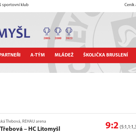
š sportovní klub
Ceník
PARTNEŘI
A-TÝM
MLÁDEŽ
ŠKOLIČKA BRUSLENÍ
avská Třebová, REHAU arena
9:2
(5:1,1:1,
 Třebová
–
HC Litomyšl