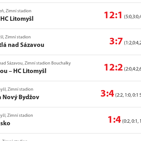
ceň, Zimní stadion
12:1
(5:0,3:0,
–
HC Litomyšl
yšl, Zimní stadion
3:7
(1:2,0:4,
tlá nad Sázavou
r nad Sázavou, Zimní stadion Bouchalky
12:2
(2:0,4:2,
vou
–
HC Litomyšl
myšl, Zimní stadion
3:4
(2:2, 1:0, 0:1
n Nový Bydžov
myšl, Zimní stadion
1:4
(0:2, 0:1, 
nsko