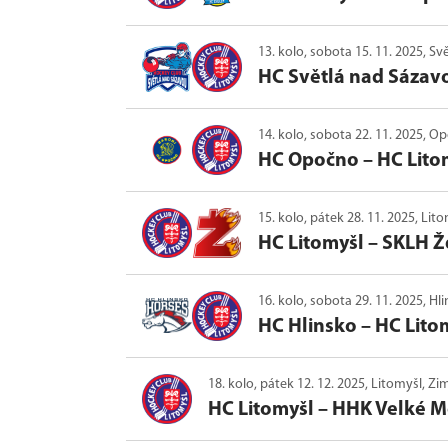
13. kolo, sobota 15. 11. 2025, S
HC Světlá nad Sázav
14. kolo, sobota 22. 11. 2025, O
HC Opočno
–
HC Lito
15. kolo, pátek 28. 11. 2025, Lit
HC Litomyšl
–
SKLH Ž
16. kolo, sobota 29. 11. 2025, Hl
HC Hlinsko
–
HC Lito
18. kolo, pátek 12. 12. 2025, Litomyšl, Zi
HC Litomyšl
–
HHK Velké Me