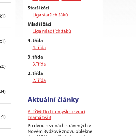
Starší žáci
Liga starších žáků
4:1)
Mladší žáci
Liga mladších žáků
4. třída
2:1)
4.Třída
3. třída
3.Třída
6:0)
2. třída
2.Třída
 SN)
Aktuální články
A-TÝM: Do Litomyšle se vrací
1:1)
známá tvář!
Po dvou sezonách strávených v
Novém Bydžově znovu oblékne