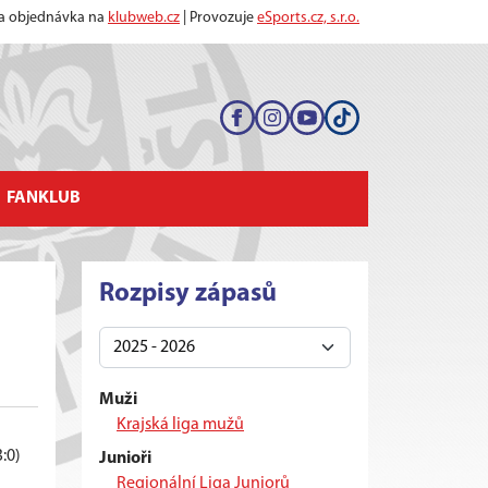
 a objednávka na
klubweb.cz
| Provozuje
eSports.cz, s.r.o.
FANKLUB
Rozpisy zápasů
Muži
Krajská liga mužů
3:0)
Junioři
Regionální Liga Juniorů