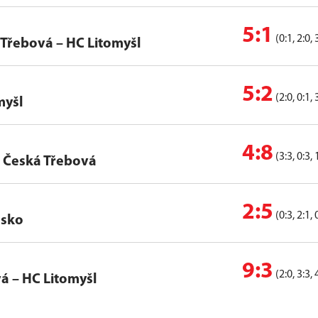
5:1
(0:1, 2:0, 
 Třebová
–
HC Litomyšl
5:2
(2:0, 0:1, 
myšl
4:8
(3:3, 0:3, 
o Česká Třebová
2:5
(0:3, 2:1, 
nsko
9:3
(2:0, 3:3, 
vá
–
HC Litomyšl