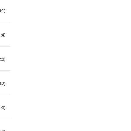
0:1)
1:4)
2:0)
0:2)
1:0)