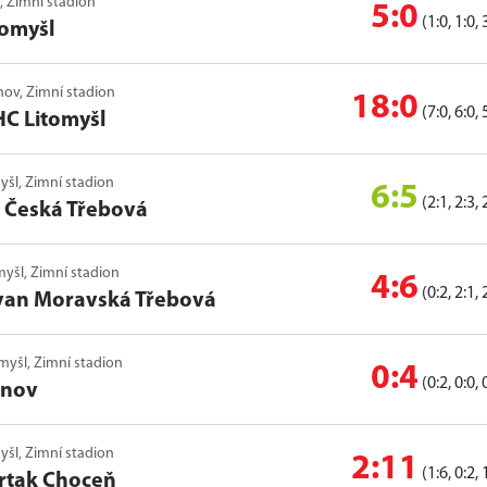
í, Zimní stadion
5:0
(1:0, 1:0, 
tomyšl
onov, Zimní stadion
18:0
(7:0, 6:0, 
HC Litomyšl
myšl, Zimní stadion
6:5
(2:1, 2:3, 
o Česká Třebová
omyšl, Zimní stadion
4:6
(0:2, 2:1, 
van Moravská Třebová
omyšl, Zimní stadion
0:4
(0:2, 0:0, 
tnov
myšl, Zimní stadion
2:11
(1:6, 0:2, 
rtak Choceň