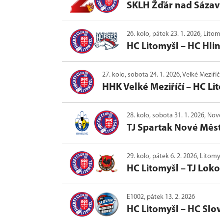
SKLH Žďár nad Sáza
26. kolo, pátek 23. 1. 2026, Lito
HC Litomyšl
–
HC Hli
27. kolo, sobota 24. 1. 2026, Velké Meziří
HHK Velké Meziříčí
–
HC Li
28. kolo, sobota 31. 1. 2026, No
TJ Spartak Nové Měs
29. kolo, pátek 6. 2. 2026, Litom
HC Litomyšl
–
TJ Lok
E1002, pátek 13. 2. 2026
HC Litomyšl
–
HC Slo