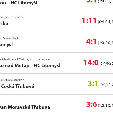
5:1
(2:0, 0:1, 
vou
–
HC Litomyšl
myšl, Zimní stadion
1:11
(0:4, 0:4, 
nsko
čí, Zimní stadion
4:1
(1:0, 2:0, 
tomyšl
vé Město nad Metují, Zimní stadion
14:0
(2:0,5:0,
to nad Metují
–
HC Litomyšl
yšl, Zimní stadion
3:1
(0:0,1:1,
o Česká Třebová
3:6
(1:0, 1:3, 
van Moravská Třebová