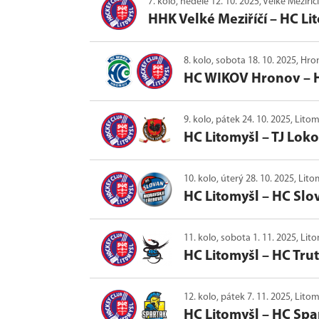
7. kolo, neděle 12. 10. 2025, Velké Meziříč
HHK Velké Meziříčí
–
HC Li
8. kolo, sobota 18. 10. 2025, Hr
HC WIKOV Hronov
–
9. kolo, pátek 24. 10. 2025, Lito
HC Litomyšl
–
TJ Lok
10. kolo, úterý 28. 10. 2025, Lit
HC Litomyšl
–
HC Slo
11. kolo, sobota 1. 11. 2025, Lit
HC Litomyšl
–
HC Tru
12. kolo, pátek 7. 11. 2025, Lito
HC Litomyšl
–
HC Spa