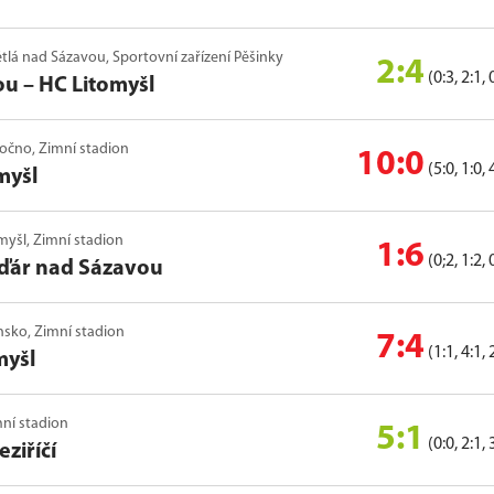
větlá nad Sázavou, Sportovní zařízení Pěšinky
2:4
(0:3, 2:1, 
ou
–
HC Litomyšl
počno, Zimní stadion
10:0
(5:0, 1:0, 
myšl
omyšl, Zimní stadion
1:6
(0;2, 1:2, 
ďár nad Sázavou
insko, Zimní stadion
7:4
(1:1, 4:1, 
myšl
mní stadion
5:1
(0:0, 2:1, 
ziříčí