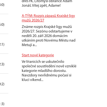
dres HC Litomyšl obránce Adam
3:0)
Jonáš. Vítej zpět, Adame!
A-TÝM: Rozpis zápasů Krajské ligy
mužů 2026/27
5:0)
Známe rozpis Krajské ligy mužů
2026/27. Sezónu odstartujeme v
neděli 20. září 2026 domácím
utkáním proti Novému Městu nad
2:1)
Metují a...
Start nové kategorie
Ve Vranicích se uskutečnilo
2:3)
společné soustředění nově vzniklé
kategorie mladšího dorostu.
Navzdory nevlídnému počasí si
kluci víkend...
0:2)
1:3)